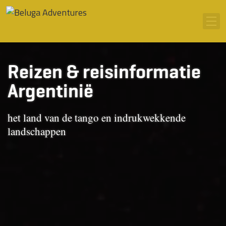
Ga naar inhoud
Men
Reizen & reisinformatie
Argentinië
het land van de tango en indrukwekkende
landschappen