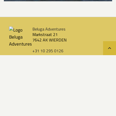
Beluga Adventures
Markstraat 21
7642 AK WIERDEN
+31 10 295 0126
Teru
info@belugareizen.nl
Snel naar
Zoek uw reis
Praktische reisinformatie
Aanmelden voor de nieuwsbrief
Over ons
Aanbiedingen
Uitgelichte reizen