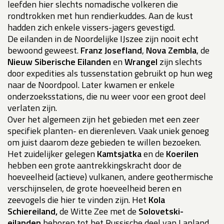
leefden hier slechts nomadische volkeren die
rondtrokken met hun rendierkuddes. Aan de kust
hadden zich enkele vissers-jagers gevestigd.
De eilanden in de Noordelijke IJszee zijn nooit echt
bewoond geweest.
Franz Josefland
,
Nova Zembla
, de
Nieuw Siberische Eilanden
en
Wrangel
zijn slechts
door expedities als tussenstation gebruikt op hun weg
naar de Noordpool. Later kwamen er enkele
onderzoeksstations, die nu weer voor een groot deel
verlaten zijn.
Over het algemeen zijn het gebieden met een zeer
specifiek planten- en dierenleven. Vaak uniek genoeg
om juist daarom deze gebieden te willen bezoeken.
Het zuidelijker gelegen
Kamtsjatka
en de
Koerilen
hebben een grote aantrekkingskracht door de
hoeveelheid (actieve) vulkanen, andere geothermische
verschijnselen, de grote hoeveelheid beren en
zeevogels die hier te vinden zijn. Het
Kola
Schiereiland,
de Witte Zee met de
Solovetski-
eilanden
behoren tot het Russische deel van Lapland.