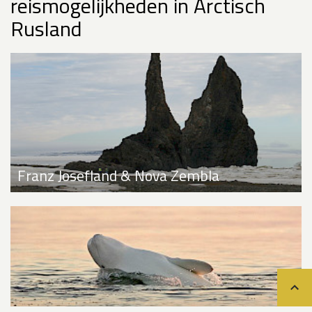
reismogelijkheden in Arctisch
Rusland
Franz Josefland & Nova Zembla
Teru