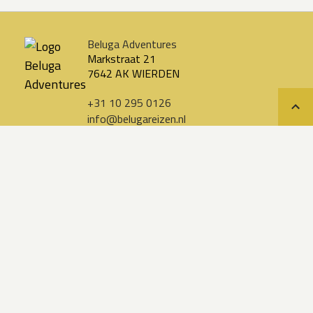
Beluga Adventures
Markstraat 21
7642 AK WIERDEN
+31 10 295 0126
Teru
info@belugareizen.nl
Snel naar
Zoek uw reis
Praktische reisinformatie
Aanmelden voor de nieuwsbrief
Over ons
Aanbiedingen
Uitgelichte reizen
Alle