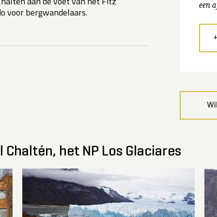
 Chaltén aan de voet van het Fitz
een a
do voor bergwandelaars.
Wi
l Chaltén, het NP Los Glaciares