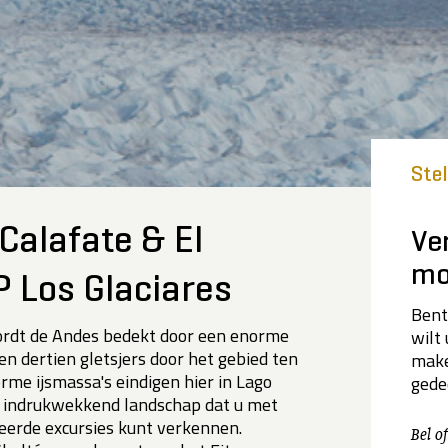
Ste
Calafate & El
Ve
mo
P Los Glaciares
Bent
ordt de Andes bedekt door een enorme
wilt
en dertien gletsjers door het gebied ten
make
rme ijsmassa's eindigen hier in Lago
gede
n indrukwekkend landschap dat u met
eerde excursies kunt verkennen.
Bel o