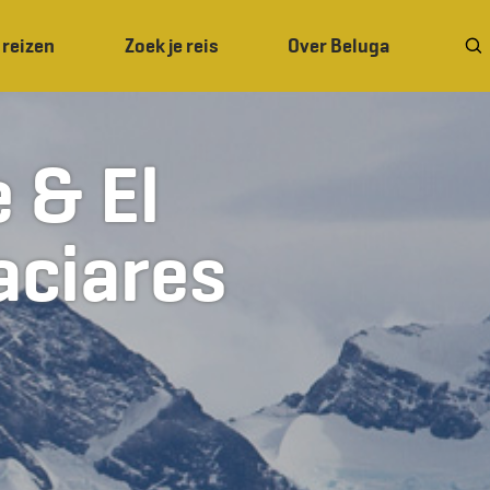
 reizen
Zoek je reis
Over Beluga
 & El
aciares