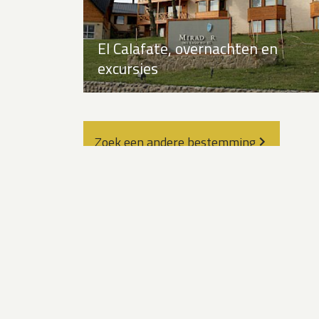
El Calafate, overnachten en
excursies
Zoek een andere bestemming
Snel 
Beluga Adventures
Markstraat 21
Zoek
7642 AK WIERDEN
Prak
Aanm
+31 10 295 0126
Ove
info@belugareizen.nl