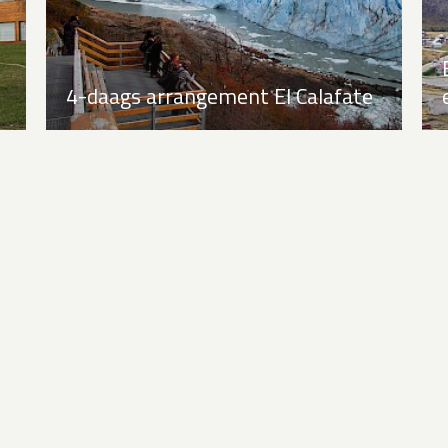
4-daags arrangement El Calafate
naar
Alle
 uw reis
Bestemmingen
tische reisinformatie
Activiteiten
elden voor de nieuwsbrief
Schepen
r ons