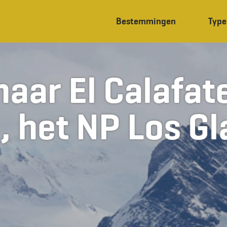
Bestemmingen
Type
naar El Calafate
, het NP Los Gl