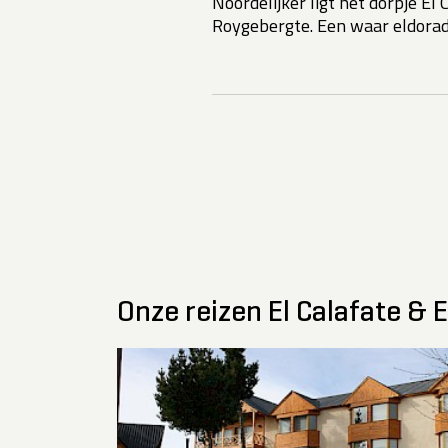
Noordelijker ligt het dorpje El
Roygebergte. Een waar eldora
Onze reizen El Calafate & E