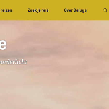
 reizen
Zoek je reis
Over Beluga
e
orderlicht