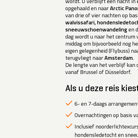
wordt. U verblijft één nacht in
opgehaald en naar
Arctic Pan
van drie of vier nachten op bas
walvissafari,
hondensledetoc
sneeuwschoenwandeling
en d
dag wordt u naar het centrum
middag om bijvoorbeeld nog h
eigen gelegenheid (Flybuss) na
terugvliegt naar
Amsterdam
.
De lengte van het verblijf kan
vanaf Brussel of Düsseldorf.
Als u deze reis kies
6- en 7-daags arrangement 
Overnachtingen op basis va
Inclusief noorderlichtexcurs
hondensledetocht en snee