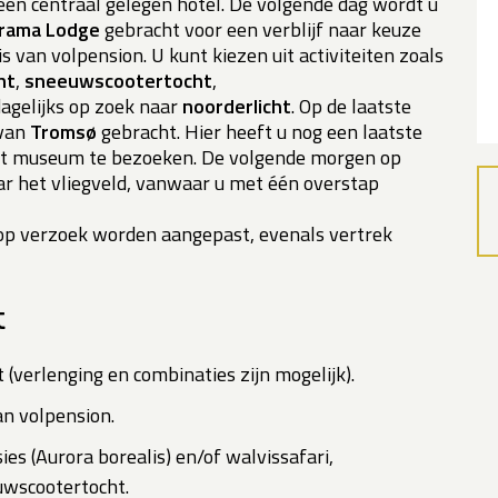
 een centraal gelegen hotel. De volgende dag wordt u
orama Lodge
gebracht voor een verblijf naar keuze
is van volpension. U kunt kiezen uit activiteiten zoals
ht
,
sneeuwscootertocht
,
agelijks op zoek naar
noorderlicht
. Op de laatste
 van
Tromsø
gebracht. Hier heeft u nog een laatste
et museum te bezoeken. De volgende morgen op
ar het vliegveld, vanwaar u met één overstap
 op verzoek worden aangepast, evenals vertrek
t
(verlenging en combinaties zijn mogelijk).
n volpension.
ies (Aurora borealis) en/of walvissafari,
uwscootertocht.