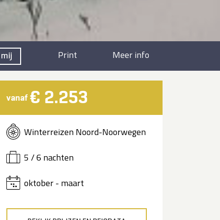
Print
Meer info
 mij
€ 2.253
vanaf
Winterreizen Noord-Noorwegen
5 / 6 nachten
oktober - maart