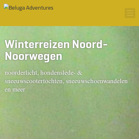
Ga naar inhoud
Men
Winterreizen Noord-
Noorwegen
noorderlicht, hondenslede- &
sneeuwscootertochten, sneeuwschoenwandelen
en meer