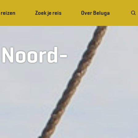
 reizen
Zoek je reis
Over Beluga
j Noord-