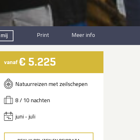
Print
Meer info
 mij
€ 5.225
vanaf
Natuurreizen met zeilschepen
8 / 10 nachten
juni - juli