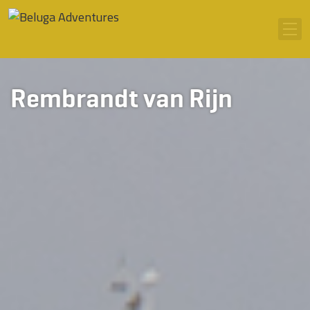
Ga naar inhoud
Men
Rembrandt van Rijn