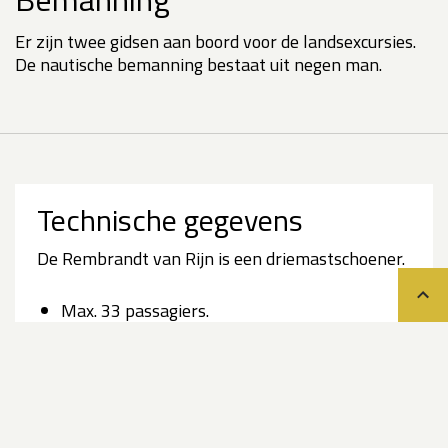
Er zijn twee gidsen aan boord voor de landsexcursies.
De nautische bemanning bestaat uit negen man.
Technische gegevens
De Rembrandt van Rijn is een driemastschoener.
Teru
Max. 33 passagiers.
Lengte: 56 m.
Breedte: 7 m.
Diepgang: 2,5 m.
Het schip heeft geen ijsklasse, maar wel
versterkte romp, zodat schip geschikt is om in