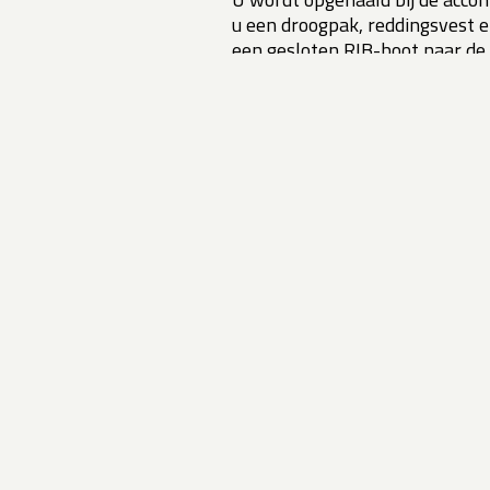
u een droogpak, reddingsvest 
een gesloten RIB-boot naar de
krijgt u een korte instructie m.
Isfjord liggen de kajaks op het 
en richting de Nansengletsjer t
ijsschotsen doorvaren. Het gle
Zeevogels foerageren in de omg
zeehonden te rusten op een stu
naar de boot waar een warme l
Duur excursie: ca. 7 uur.
Min. 2 deelnemers.
Min. leeftijd 12 jaar.
Vertrek: 10.00u op maandag,
augustus 2025).
Prijs 2026:
> Volwassene en kinderen: NOK