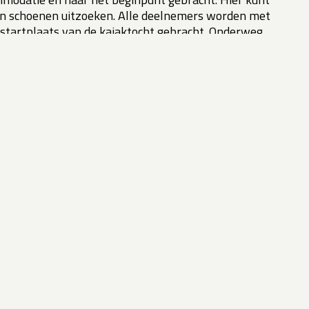
en schoenen uitzoeken. Alle deelnemers worden met
 startplaats van de kajaktocht gebracht. Onderweg
b.t. het kajakken. Aan de noordelijke oever van de
strand. Dan is het tijd om de kajaks te water te laten
e peddelen. Hier kunt u tussen de ijsbergjes en
tsjerfront is vanaf zeeniveau zeer imponerend.
eving van het gletsjerfront en soms liggen er
k ijs. Na een paar uur peddelen, gaat de groep terug
unch voor iedereen klaarstaat.
 woensdag, vrijdag en zaterdag (van 01 juni tot 31
 3.600.