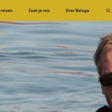
 reizen
Zoek je reis
Over Beluga