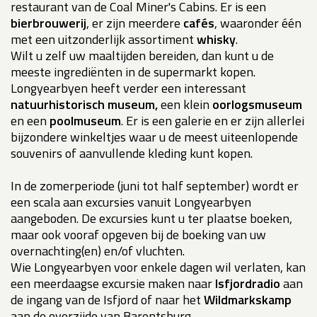
restaurant van de Coal Miner's Cabins. Er is een
bierbrouwerij
, er zijn meerdere
cafés
, waaronder één
met een uitzonderlijk assortiment
whisky
.
Wilt u zelf uw maaltijden bereiden, dan kunt u de
meeste ingrediënten in de supermarkt kopen.
Longyearbyen heeft verder een interessant
natuurhistorisch museum,
een klein
oorlogsmuseum
en een
poolmuseum
. Er is een galerie en er zijn allerlei
bijzondere winkeltjes waar u de meest uiteenlopende
souvenirs of aanvullende kleding kunt kopen.
In de zomerperiode (juni tot half september) wordt er
een scala aan excursies vanuit Longyearbyen
aangeboden. De excursies kunt u ter plaatse boeken,
maar ook vooraf opgeven bij de boeking van uw
overnachting(en) en/of vluchten.
Wie Longyearbyen voor enkele dagen wil verlaten, kan
een meerdaagse excursie maken naar
Isfjordradio
aan
de ingang van de Isfjord of naar het
Wildmarkskamp
aan de overzijde van Barentsburg.