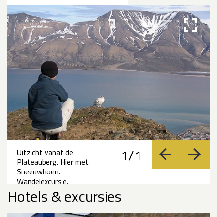
1/1
Uitzicht vanaf de
vorige
volge
Plateauberg. Hier met
Sneeuwhoen.
Wandelexcursie.
Hotels & excursies