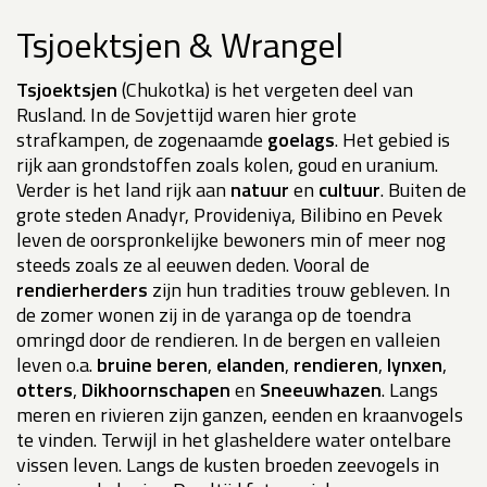
Tsjoektsjen & Wrangel
Tsjoektsjen
(Chukotka) is het vergeten deel van
Rusland. In de Sovjettijd waren hier grote
strafkampen, de zogenaamde
goelags
. Het gebied is
rijk aan grondstoffen zoals kolen, goud en uranium.
Verder is het land rijk aan
natuur
en
cultuur
. Buiten de
grote steden Anadyr, Provideniya, Bilibino en Pevek
leven de oorspronkelijke bewoners min of meer nog
steeds zoals ze al eeuwen deden. Vooral de
rendierherders
zijn hun tradities trouw gebleven. In
de zomer wonen zij in de yaranga op de toendra
omringd door de rendieren. In de bergen en valleien
leven o.a.
bruine beren
,
elanden
,
rendieren
,
lynxen
,
otters
,
Dikhoornschapen
en
Sneeuwhazen
. Langs
meren en rivieren zijn ganzen, eenden en kraanvogels
te vinden. Terwijl in het glasheldere water ontelbare
vissen leven. Langs de kusten broeden zeevogels in