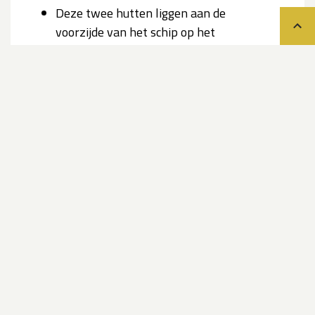
Deze twee hutten liggen aan de
voorzijde van het schip op het
Teru
Upperdeck.
Overige faciliteiten