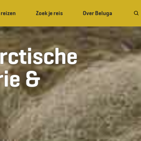
 reizen
Zoek je reis
Over Beluga
rctische
rie &