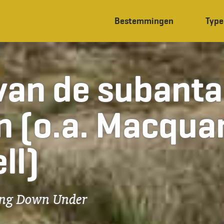
Bestemmingen
Type
van de subanta
n (o.a. Macqua
ll)
ding Down Under