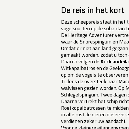
De reis in het kort
Deze scheepsreis staat in het 
vogelsoorten op de subantarcti
De Heritage Adventurer vertre
waar de Snarespinguïn en Ma
Omdat er niet aan land gegaan 
gemaakt worden, zodat u toch d
Daarna volgen de
Aucklandeil
Witkapalbatros en de Geeloogp
op om de vogels te observeren 
Tijdens de oversteek naar
Macq
walvissen gezien worden. Op M
Schlegelspinguïn. Twee dagen 
Daarna vertrekt het schip rich
Roetkopalbatrossen te midden 
in alle rust de dieren observer
verdienen zeker uw aandacht.
Voor de kleinere eilandengroe