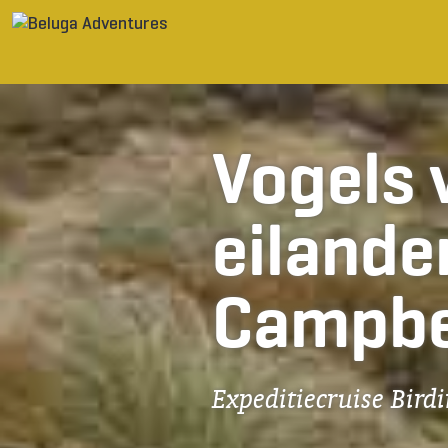
Ga naar inhoud
Vogels 
eilande
Campbe
Expeditiecruise Bir