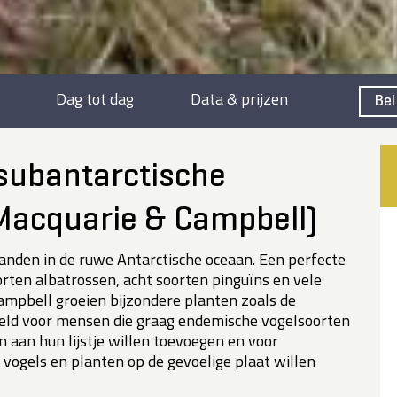
Dag tot dag
Data & prijzen
Bel
 subantarctische
 Macquarie & Campbell)
den in de ruwe Antarctische oceaan. Een perfecte
orten albatrossen, acht soorten pinguïns en vele
Campbell groeien bijzondere planten zoals de
oeld voor mensen die graag endemische vogelsoorten
n aan hun lijstje willen toevoegen en voor
 vogels en planten op de gevoelige plaat willen