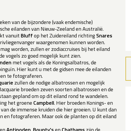
teken van de bijzondere (vaak endemische)
sche eilanden van Nieuw-Zeeland en Australië.
kt vanuit
Bluff
op het Zuidereiland richting
Snares
orivliegenvanger waargenomen kunnen worden.
mag worden, zullen er zodiaccruises bij het eiland
e vogels zo goed mogelijk kunt zien.
anden
met vogels als de Koningsalbatros, de
inguïn. Hier kunt u met de gidsen mee de eilanden
en te fotograferen.
uarie
zullen de nodige albatrossen en mogelijk
acquarie broeden zeven soorten albatrossen en de
staan gepland om op dit eiland rond te wandelen.
ting het groene
Campbell
. Hier broeden Konings- en
van de immense kruiden die hier groeien. U kunt dan
en en fotograferen. Maar ook de planten op dit eiland
pen
Antipoden
,
Bounty's
en
Chathams
zijn de