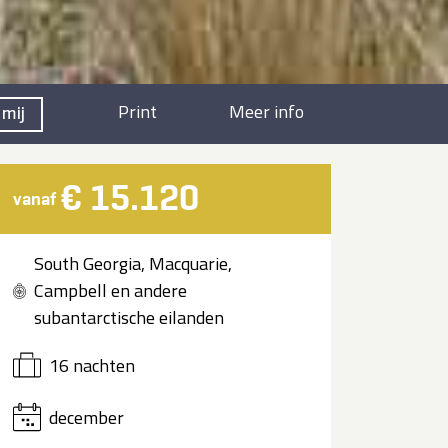
Print
Meer info
 mij
€ 15.120
vanaf
South Georgia, Macquarie,
Campbell en andere
subantarctische eilanden
16 nachten
december