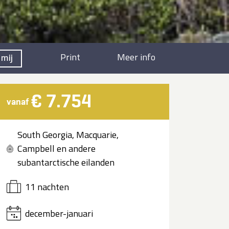
Print
Meer info
 mij
€ 7.754
vanaf
South Georgia, Macquarie,
Campbell en andere
subantarctische eilanden
11 nachten
december-januari