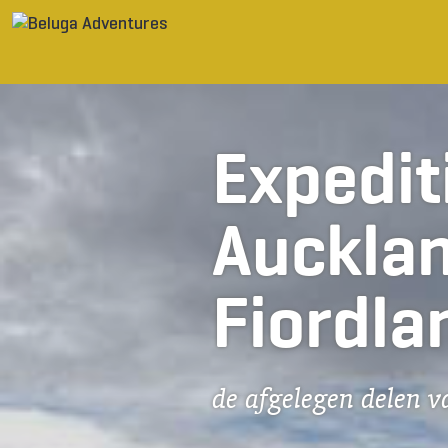
Ga naar inhoud
Expedit
Aucklan
Fiordla
de afgelegen delen 