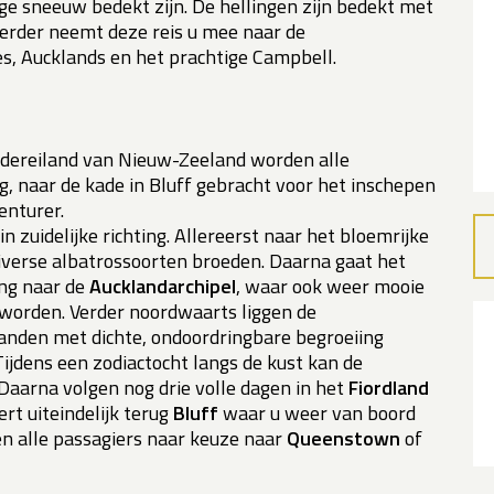
e sneeuw bedekt zijn. De hellingen zijn bedekt met
Verder neemt deze reis u mee naar de
s, Aucklands en het prachtige Campbell.
idereiland van Nieuw-Zeeland worden alle
g, naar de kade in Bluff gebracht voor het inschepen
enturer.
n zuidelijke richting. Allereerst naar het bloemrijke
verse albatrossoorten broeden. Daarna gaat het
ing naar de
Aucklandarchipel
, waar ook weer mooie
orden. Verder noordwaarts liggen de
landen met dichte, ondoordringbare begroeiing
jdens een zodiactocht langs de kust kan de
Daarna volgen nog drie volle dagen in het
Fiordland
rt uiteindelijk terug
Bluff
waar u weer van boord
n alle passagiers naar keuze naar
Queenstown
of