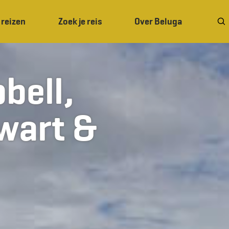
 reizen
Zoek je reis
Over Beluga
bell,
wart &