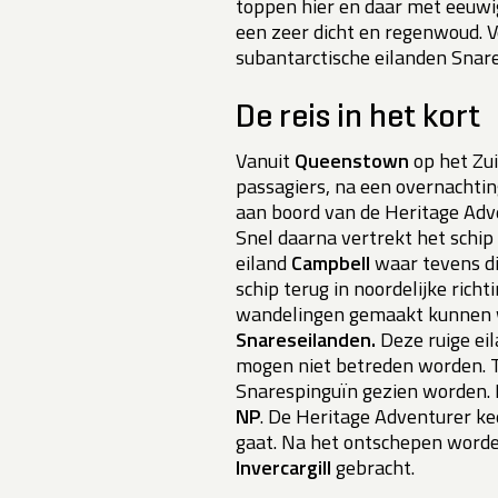
toppen hier en daar met eeuwig
een zeer dicht en regenwoud. 
subantarctische eilanden Snare
De reis in het kort
Vanuit
Queenstown
op het Zu
passagiers, na een overnachtin
aan boord van de Heritage Adv
Snel daarna vertrekt het schip i
eiland
Campbell
waar tevens di
schip terug in noordelijke richt
wandelingen gemaakt kunnen w
Snareseilanden.
Deze ruige ei
mogen niet betreden worden. Ti
Snarespinguïn gezien worden. 
NP
. De Heritage Adventurer kee
gaat. Na het ontschepen worde
Invercargill
gebracht.