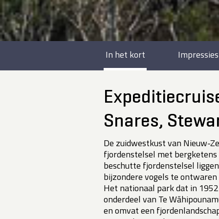
In het kort
Impressies
Expeditiecruis
Snares, Stewar
De zuidwestkust van Nieuw-Ze
fjordenstelsel met bergketens 
beschutte fjordenstelsel ligge
bijzondere vogels te ontwaren 
Het nationaal park dat in 1952 g
onderdeel van Te Wāhipounamu
en omvat een fjordenlandschap