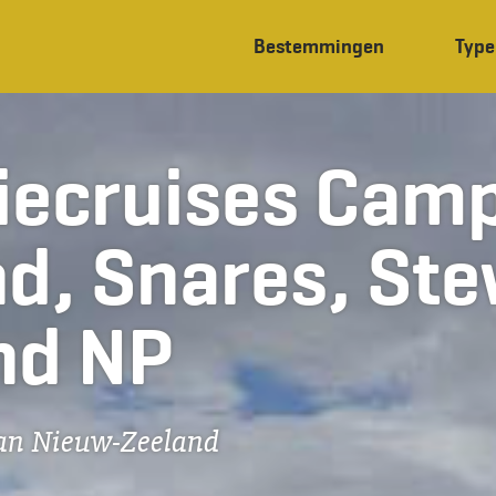
Bestemmingen
Type
iecruises Camp
d, Snares, Ste
nd NP
van Nieuw-Zeeland