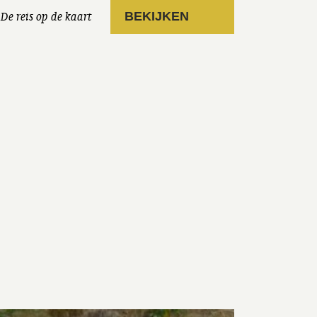
De reis op de kaart
BEKIJKEN