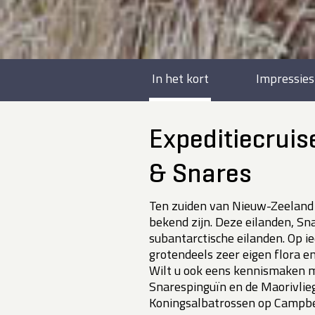
In het kort
Impressies
Expeditiecruis
& Snares
Ten zuiden van Nieuw-Zeeland l
bekend zijn. Deze eilanden, Sn
subantarctische eilanden. Op i
grotendeels zeer eigen flora e
Wilt u ook eens kennismaken m
Snarespinguïn en de Maorivlie
Koningsalbatrossen op Campbe