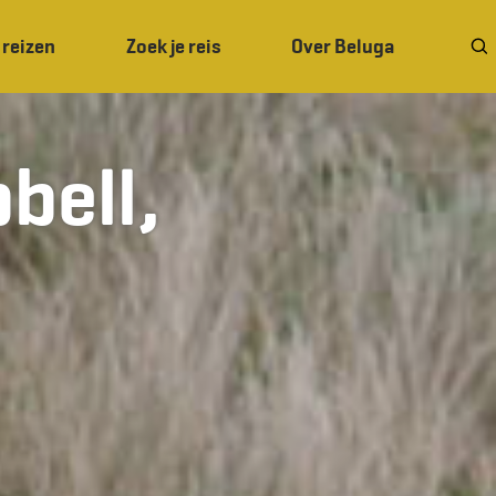
 reizen
Zoek je reis
Over Beluga
bell,