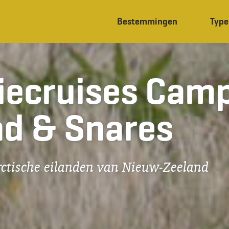
Bestemmingen
Type
iecruises Camp
nd & Snares
rctische eilanden van Nieuw-Zeeland