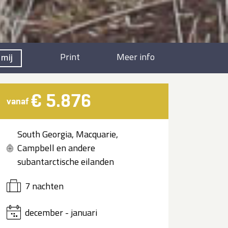
Print
Meer info
 mij
€ 5.876
vanaf
South Georgia, Macquarie,
Campbell en andere
subantarctische eilanden
7 nachten
december - januari