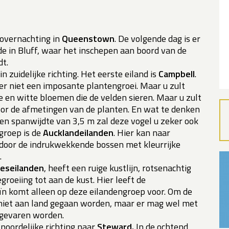
lovernachting in
Queenstown
. De volgende dag is er
e in Bluff, waar het inschepen aan boord van de
dt.
n zuidelijke richting. Het eerste eiland is
Campbell
.
ker niet een imposante plantengroei. Maar u zult
e en witte bloemen die de velden sieren. Maar u zult
or de afmetingen van de planten. En wat te denken
en spanwijdte van 3,5 m zal deze vogel u zeker ook
groep is de
Aucklandeilanden
. Hier kan naar
door de indrukwekkende bossen met kleurrijke
.
eseilanden
, heeft een ruige kustlijn, rotsenachtig
roeiing tot aan de kust. Hier leeft de
ïn komt alleen op deze eilandengroep voor. Om de
niet aan land gegaan worden, maar er mag wel met
t gevaren worden.
 noordelijke richting naar
Steward.
In de ochtend