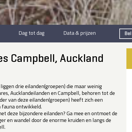
Dag tot dag
Data & prijzen
Bel
es Campbell, Auckland
iggen drie eilanden(groepen) die maar weinig
ares, Aucklandeilanden en Campbell, behoren tot de
eder van deze eilanden(groepen) heeft zich een
n fauna ontwikkeld.
et deze bijzondere eilanden? Ga mee en ontmoet de
ger en wandel door de enorme kruiden en langs de
ll.