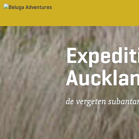
Ga naar inhoud
Expedit
Auckla
de vergeten subanta