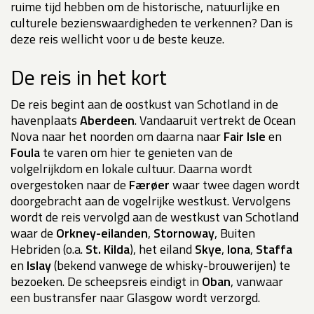
ruime tijd hebben om de historische, natuurlijke en
culturele bezienswaardigheden te verkennen? Dan is
deze reis wellicht voor u de beste keuze.
De reis in het kort
De reis begint aan de oostkust van Schotland in de
havenplaats
Aberdeen
. Vandaaruit vertrekt de Ocean
Nova naar het noorden om daarna naar
Fair Isle
en
Foula
te varen om hier te genieten van de
volgelrijkdom en lokale cultuur. Daarna wordt
overgestoken naar de
Færøer
waar twee dagen wordt
doorgebracht aan de vogelrijke westkust. Vervolgens
wordt de reis vervolgd aan de westkust van Schotland
waar de
Orkney-eilanden
,
Stornoway
, Buiten
Hebriden (o.a.
St. Kilda
), het eiland
Skye
,
Iona
,
Staffa
en
Islay
(bekend vanwege de whisky-brouwerijen) te
bezoeken. De scheepsreis eindigt in
Oban
, vanwaar
een bustransfer naar Glasgow wordt verzorgd.