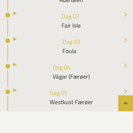
Dag 02
Fair Isle
Dag 03
Foula
Dag 04
Vágar (Færøer)
Dag 05
Westkust Færøer
Teru
Dag 06
Orkney-eilanden