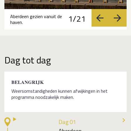
1/21
Aberdeen gezien vanuit de
vorige
volge
haven.
Dag tot dag
BELANGRIJK
Weersomstandigheden kunnen afwijkingen in het
programma noodzakelijk maken.
Dag 01
Aberdeen