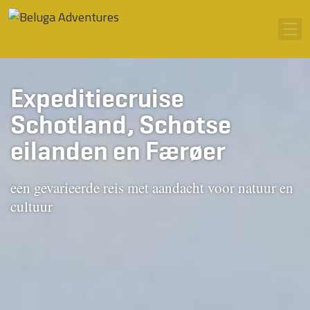
Ga naar inhoud
Men
Expeditiecruise
Schotland, Schotse
eilanden en Færøer
een gevarieerde reis met aandacht voor natuur en
cultuur