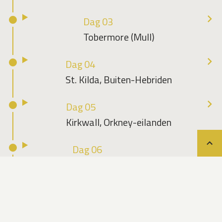
Dag 03
Tobermore (Mull)
Dag 04
St. Kilda, Buiten-Hebriden
Dag 05
Kirkwall, Orkney-eilanden
Dag 06
Teru
Invergorden, Inverness
Dag 07
Aberdeen