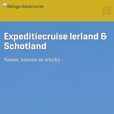
Ga naar inhoud
Men
Expeditiecruise Ierland &
Schotland
Natuur, historie en whisky