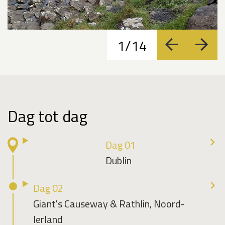
1/14
vorige
volge
Dag tot dag
Dag 01
Dublin
Dag 02
Giant's Causeway & Rathlin, Noord-
Ierland