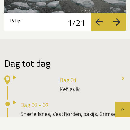
1/21
Pakijs
vorige
volge
Dag tot dag
Dag 01
Keflavík
Dag 02 - 07
Teru
Snæfellsnes, Vestfjorden, pakijs, Grimsey
Dag 08