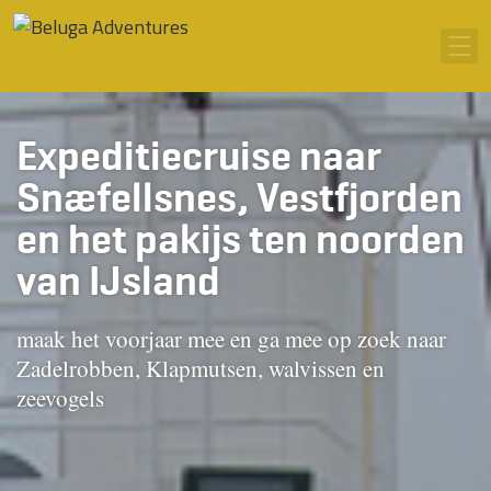
Ga naar inhoud
Men
Expeditiecruise naar
Snæfellsnes, Vestfjorden
en het pakijs ten noorden
van IJsland
maak het voorjaar mee en ga mee op zoek naar
Zadelrobben, Klapmutsen, walvissen en
zeevogels