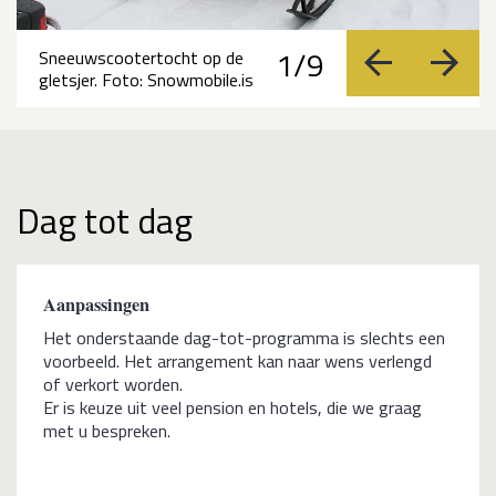
1/9
Sneeuwscootertocht op de
vorige
volge
gletsjer. Foto: Snowmobile.is
Dag tot dag
Aanpassingen
Het onderstaande dag-tot-programma is slechts een
voorbeeld. Het arrangement kan naar wens verlengd
of verkort worden.
Er is keuze uit veel pension en hotels, die we graag
met u bespreken.