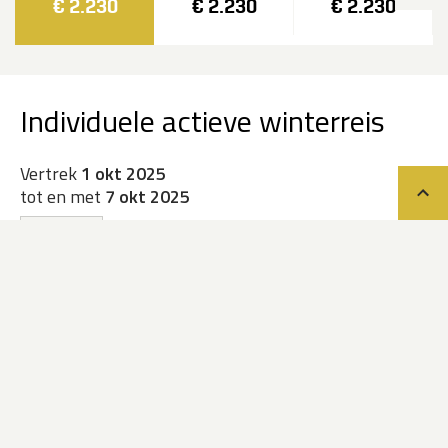
€ 2.230
€ 2.230
€ 2.230
Individuele actieve winterreis
Vertrek
1 okt 2025
tot en met
7 okt 2025
Teru
nachten
persoonskamer
Fosshotel Lind
€ 2.230