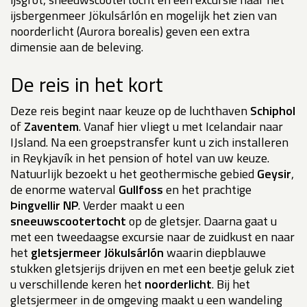
ijsbergenmeer Jökulsárlón en mogelijk het zien van
noorderlicht (Aurora borealis) geven een extra
dimensie aan de beleving.
De reis in het kort
Deze reis begint naar keuze op de luchthaven
Schiphol
of
Zaventem
. Vanaf hier vliegt u met Icelandair naar
IJsland. Na een groepstransfer kunt u zich installeren
in Reykjavík in het pension of hotel van uw keuze.
Natuurlijk bezoekt u het geothermische gebied
Geysir
,
de enorme waterval
Gullfoss
en het prachtige
Þingvellir NP
. Verder maakt u een
sneeuwscootertocht
op de gletsjer. Daarna gaat u
met een tweedaagse excursie naar de zuidkust en naar
het
gletsjermeer Jökulsárlón
waarin diepblauwe
stukken gletsjerijs drijven en met een beetje geluk ziet
u verschillende keren het
noorderlicht
. Bij het
gletsjermeer in de omgeving maakt u een wandeling