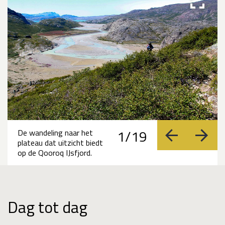
1/19
De wandeling naar het
vorige
volge
plateau dat uitzicht biedt
op de Qooroq IJsfjord.
Dag tot dag