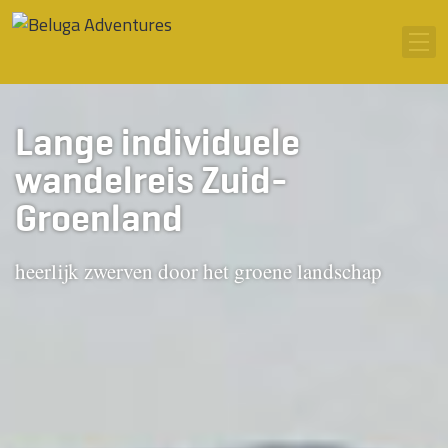
Ga naar inhoud
Men
Lange individuele
wandelreis Zuid-
Groenland
heerlijk zwerven door het groene landschap