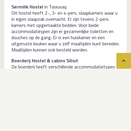
Sermilik Hostel
in Tasiusaq
Dit hostel heeft 2-, 3- en 4-pers. slaapkamers waar u
in eigen slaapzak overnacht. Er zijn tevens 2-pers.
kamers met opgemaakte bedden. Voor beide
accommodatieypen zijn er gezamenlijke toiletten en
douches op de gang. Er is een huiskamer en een
uitgeruste keuken waar u zelf maaltijden kunt bereiden.
Maaltijden kunnen ook besteld worden.
Boerderij Hostel & cabins Silisit
Teru
De boerderij heeft verschillende accommodatietypen
waaronder de 2-, 3- en 4-pers. slaapkamers waar u in
eigen slaapzak overnacht. Er zijn tevens 1- en 2-pers.
kamers met opgemaakte bedden. Douches en
toiletten zijn gemeenschappelijk en bevinden zich op de
gang. Er is een huiskamer, een uitgeruste keuken om
zelf maaltijden te bereiden, maar u kunt ook ontbijt,
lunch(pakket) en diner bestellen.
Igaliku Country Hotel
bestaat uit zes 2-pers.huisjes
met badkamer met douche & toilet. In het