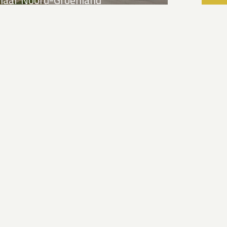
Individuele reis naar
Ittoqqortoormiit (Scoresbysund)