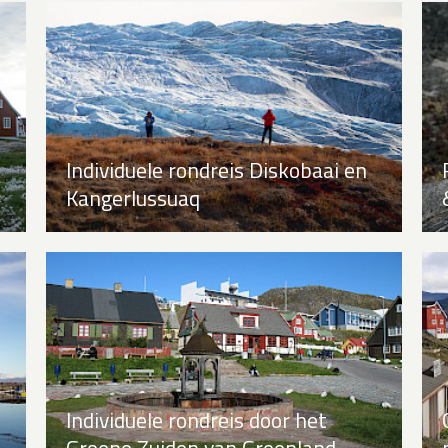
Individuele rondreis Diskobaai en
Kangerlussuaq
Individuele rondreis door het
Groene Zuiden van Groenland