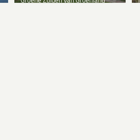
Individuele reis Tasiilaq: natuur en
mensen