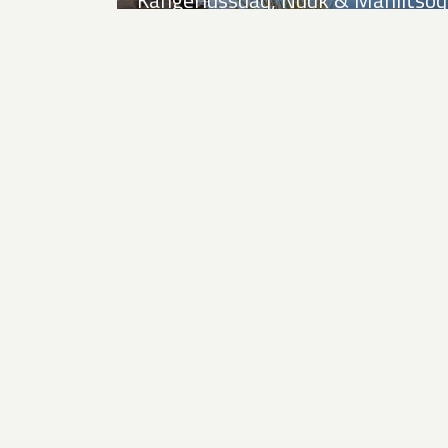
Kennismakingsreis Oost-
Groenland in een notendop
Zoek een andere bestemming