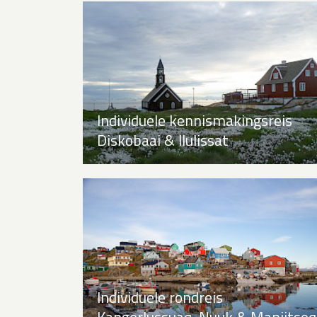
Individuele kennismakingsreis
Diskobaai & Ilulissat
Individuele rondreis
Kangerlussuaq, Nuuk & Maniitsoq