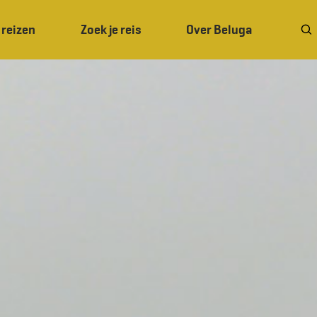
 reizen
Zoek je reis
Over Beluga