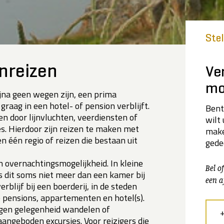
Ste
nreizen
Ve
mo
ijna geen wegen zijn, een prima
raag in een hotel- of pension verblijft.
Bent
n door lijnvluchten, veerdiensten of
wilt
s. Hierdoor zijn reizen te maken met
make
n één regio of reizen die bestaan uit
gede
en overnachtingsmogelijkheid. In kleine
Bel o
 dit soms niet meer dan een kamer bij
een a
rblijf bij een boerderij, in de steden
e pensions, appartementen en hotel(s).
eigen gelegenheid wandelen of
angeboden excursies. Voor reizigers die