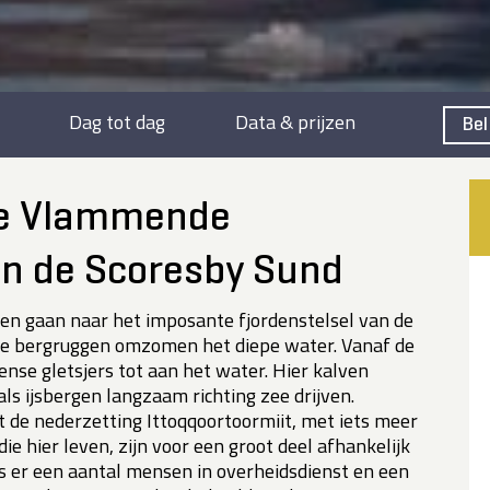
Dag tot dag
Data & prijzen
Bel
se Vlammende
in de Scoresby Sund
oen gaan naar het imposante fjordenstelsel van de
e bergruggen omzomen het diepe water. Vanaf de
nse gletsjers tot aan het water. Hier kalven
ls ijsbergen langzaam richting zee drijven.
gt de nederzetting Ittoqqoortoormiit, met iets meer
e hier leven, zijn voor een groot deel afhankelijk
 is er een aantal mensen in overheidsdienst en een