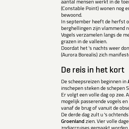
aantal mensen werkt in de toeri
(Constable Point) wonen nog e
bewoond.
In september heeft de herfst o
berghellingen zijn vlammend ro
Vogels verzamelen langs de me
grazen in de valleien.
Doordat het 's nachts weer donk
(Aurora Borealis) zich manifest
De reis in het kort
De scheepsreizen beginnen in
inschepen steken de schepen S
Er volgt een volle dag op zee. A
mogelijk passerende vogels en w
vanaf de brug of vanuit de obs
De derde dag zult u 's ochtend
Groenland
zien. Vier volle da
zodiaccruises gemaakt worden. 