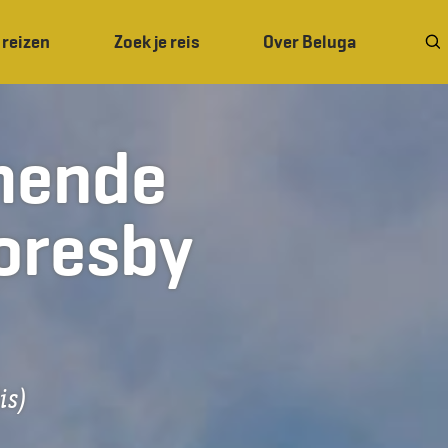
 reizen
Zoek je reis
Over Beluga
mende
coresby
is)