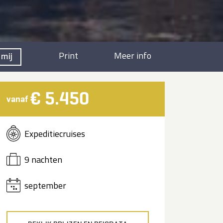
Print
Meer info
 mij
€ 5.450
vanaf
Expeditiecruises
9 nachten
september