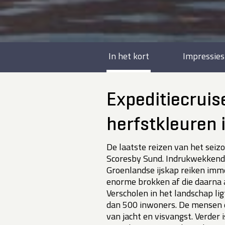
In het kort
Impressies
Expeditiecrui
herfstkleuren 
De laatste reizen van het seiz
Scoresby Sund. Indrukwekkend
Groenlandse ijskap reiken imme
enorme brokken af die daarna a
Verscholen in het landschap li
dan 500 inwoners. De mensen di
van jacht en visvangst. Verder