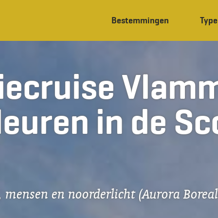
Bestemmingen
Type
tiecruise Vlam
leuren in de S
, mensen en noorderlicht (Aurora Boreal