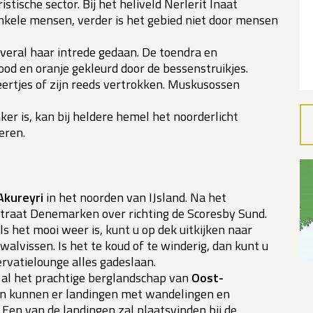
stische sector. Bij het heliveld Nerlerit Inaat
nkele mensen, verder is het gebied niet door mensen
veral haar intrede gedaan. De toendra en
od en oranje gekleurd door de bessenstruikjes.
ertjes of zijn reeds vertrokken. Muskusossen
er is, kan bij heldere hemel het noorderlicht
eren.
Akureyri
in het noorden van IJsland. Na het
traat Denemarken over richting de Scoresby Sund.
ls het mooi weer is, kunt u op dek uitkijken naar
alvissen. Is het te koud of te winderig, dan kunt u
ervatielounge alles gadeslaan.
s al het prachtige berglandschap van
Oost-
gen kunnen er landingen met wandelingen en
Een van de landingen zal plaatsvinden bij de