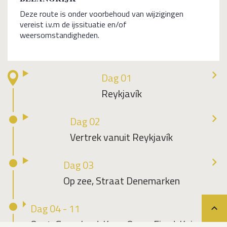
Deze route is onder voorbehoud van wijzigingen
vereist i.v.m de ijssituatie en/of
weersomstandigheden.
Dag 01
Reykjavík
Dag 02
Vertrek vanuit Reykjavík
Dag 03
Op zee, Straat Denemarken
Dag 04 - 11
Teru
Oost-Groenland, Kong Oscar Fiord, Kejser