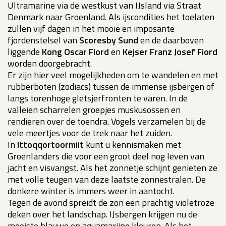
Ultramarine via de westkust van IJsland via Straat
Denmark naar Groenland. Als ijscondities het toelaten
zullen vijf dagen in het mooie en imposante
fjordenstelsel van
Scoresby Sund
en de daarboven
liggende
Kong Oscar Fiord
en
Kejser Franz Josef Fiord
worden doorgebracht.
Er zijn hier veel mogelijkheden om te wandelen en met
rubberboten (zodiacs) tussen de immense ijsbergen of
langs torenhoge gletsjerfronten te varen. In de
valleien scharrelen groepjes muskusossen en
rendieren over de toendra. Vogels verzamelen bij de
vele meertjes voor de trek naar het zuiden.
In
Ittoqqortoormiit
kunt u kennismaken met
Groenlanders die voor een groot deel nog leven van
jacht en visvangst. Als het zonnetje schijnt genieten ze
met volle teugen van deze laatste zonnestralen. De
donkere winter is immers weer in aantocht.
Tegen de avond spreidt de zon een prachtig violetroze
deken over het landschap. IJsbergen krijgen nu de
mooiste blauwe en aquamarijne kleuren. Als het