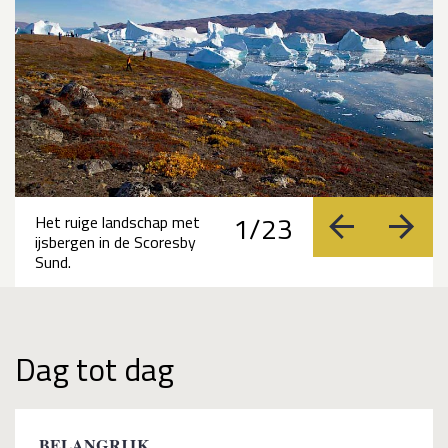
1/23
Het ruige landschap met
vorige
volge
ijsbergen in de Scoresby
Sund.
Dag tot dag
BELANGRIJK