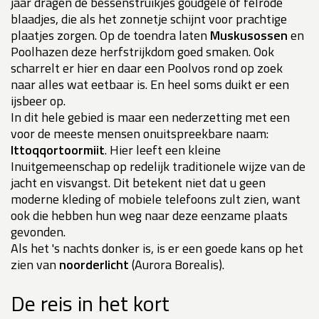
jaar dragen de bessenstruikjes goudgele of felrode
blaadjes, die als het zonnetje schijnt voor prachtige
plaatjes zorgen. Op de toendra laten
Muskusossen
en
Poolhazen deze herfstrijkdom goed smaken. Ook
scharrelt er hier en daar een Poolvos rond op zoek
naar alles wat eetbaar is. En heel soms duikt er een
ijsbeer op.
In dit hele gebied is maar een nederzetting met een
voor de meeste mensen onuitspreekbare naam:
Ittoqqortoormiit
. Hier leeft een kleine
Inuitgemeenschap op redelijk traditionele wijze van de
jacht en visvangst. Dit betekent niet dat u geen
moderne kleding of mobiele telefoons zult zien, want
ook die hebben hun weg naar deze eenzame plaats
gevonden.
Als het 's nachts donker is, is er een goede kans op het
zien van
noorderlicht
(Aurora Borealis).
De reis in het kort