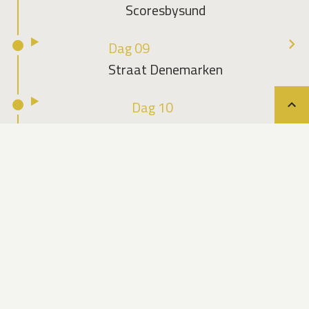
Scoresbysund
Dag 09
Straat Denemarken
Dag 10
Teru
Vestfjorden
Dag 11
Reykjavík
Data & prijzen