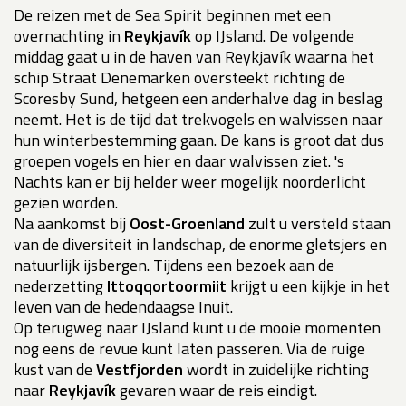
De reizen met de Sea Spirit beginnen met een
overnachting in
Reykjavík
op IJsland. De volgende
middag gaat u in de haven van Reykjavík waarna het
schip Straat Denemarken oversteekt richting de
Scoresby Sund, hetgeen een anderhalve dag in beslag
neemt. Het is de tijd dat trekvogels en walvissen naar
hun winterbestemming gaan. De kans is groot dat dus
groepen vogels en hier en daar walvissen ziet. 's
Nachts kan er bij helder weer mogelijk noorderlicht
gezien worden.
Na aankomst bij
Oost-Groenland
zult u versteld staan
van de diversiteit in landschap, de enorme gletsjers en
natuurlijk ijsbergen. Tijdens een bezoek aan de
nederzetting
Ittoqqortoormiit
krijgt u een kijkje in het
leven van de hedendaagse Inuit.
Op terugweg naar IJsland kunt u de mooie momenten
nog eens de revue kunt laten passeren. Via de ruige
kust van de
Vestfjorden
wordt in zuidelijke richting
naar
Reykjavík
gevaren waar de reis eindigt.