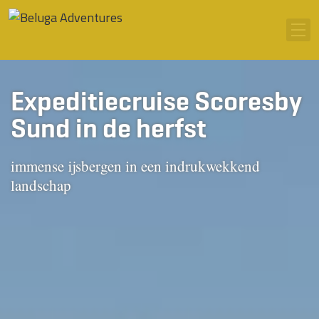
Ga naar inhoud
Men
Expeditiecruise Scoresby
Sund in de herfst
immense ijsbergen in een indrukwekkend
landschap