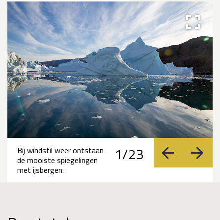
1/23
Bij windstil weer ontstaan
vorige
volge
de mooiste spiegelingen
met ijsbergen.