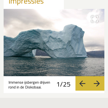
Impressies
1/25
Immense ijsbergen drijven
vorige
volge
rond in de Diskobaai.