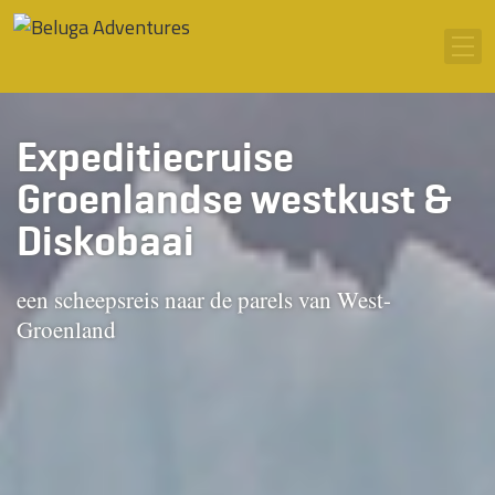
Ga naar inhoud
Men
Expeditiecruise
Groenlandse westkust &
Diskobaai
een scheepsreis naar de parels van West-
Groenland