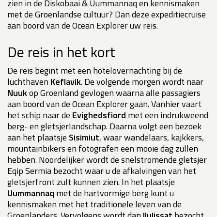
zien in de Diskobaai & Uummannaq en kennismaken
met de Groenlandse cultuur? Dan deze expeditiecruise
aan boord van de Ocean Explorer uw reis.
De reis in het kort
De reis begint met een hotelovernachting bij de
luchthaven
Keflavik
. De volgende morgen wordt naar
Nuuk
op Groenland gevlogen waarna alle passagiers
aan boord van de Ocean Explorer gaan. Vanhier vaart
het schip naar de
Evighedsfiord
met een indrukweend
berg- en gletsjerlandschap. Daarna volgt een bezoek
aan het plaatsje
Sisimiut
, waar wandelaars, kajkkers,
mountainbikers en fotografen een mooie dag zullen
hebben. Noordelijker wordt de snelstromende gletsjer
Eqip Sermia bezocht waar u de afkalvingen van het
gletsjerfront zult kunnen zien. In het plaatsje
Uummannaq
met de hartvormige berg kunt u
kennismaken met het traditionele leven van de
Groenlanders. Vervolgens wordt dan
Ilulissat
bezocht