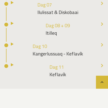
Dag 07
Ilulissat & Diskobaai
Dag 08 + 09
Itilleq
Dag 10
Kangerlussuaq - Keflavík
Dag 11
Keflavík
Teru