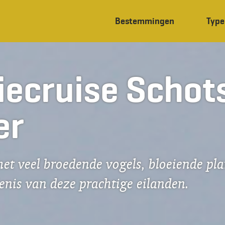
Bestemmingen
Type
iecruise Schot
er
met veel broedende vogels, bloeiende pla
denis van deze prachtige eilanden.