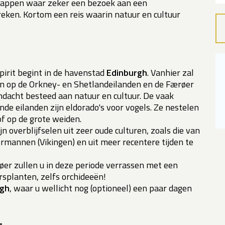
chappen waar zeker een bezoek aan een
eken. Kortom een reis waarin natuur en cultuur
irit begint in de havenstad
Edinburgh
. Vanhier zal
sen op de Orkney- en Shetlandeilanden en de Færøer
dacht besteed aan natuur en cultuur. De vaak
e eilanden zijn eldorado's voor vogels. Ze nestelen
of op de grote weiden.
 overblijfselen uit zeer oude culturen, zoals die van
oormannen (Vikingen) en uit meer recentere tijden te
er zullen u in deze periode verrassen met een
rsplanten, zelfs orchideeën!
rgh
, waar u wellicht nog (optioneel) een paar dagen