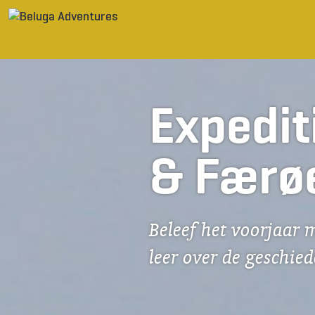
Ga naar inhoud
Expedit
& Færø
Beleef het voorjaar 
leer over de geschie