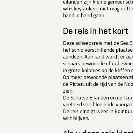
eilanden zijn kleine gemeens
whiskeystokerij niet mag ontbr
hand in hand gaan.
De reis in het kort
Deze scheepsreis met de Sea Sp
het schip verschillende plaat
aandoen. Aan land wordt er aan
schaars bewoonde of onbewoond
in grote kolonies op de kliffen 
Op meer bewoonde plaatsen zijn
de Picten, uit de tijd van de N
zien.
De Schotse Eilanden en de Færø
veelheid van bloeiende voorjaa
De reis eindigt weer in
Edinbu
wilt blijven.