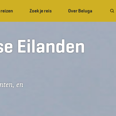
 reizen
Zoek je reis
Over Beluga
se Eilanden
nten, en