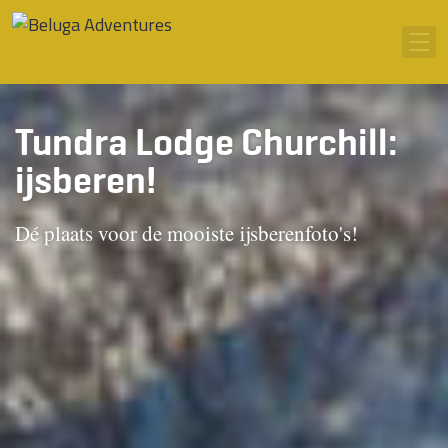
Ga naar inhoud
Men
Tundra Lodge Churchill:
ijsberen!
Dé plaats voor de mooiste ijsberenfoto's!