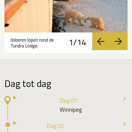
1/14
IJsberen lopen rond de
vorige
volge
Tundra Lodge.
Dag tot dag
Dag 01
Winnipeg
Dag 02