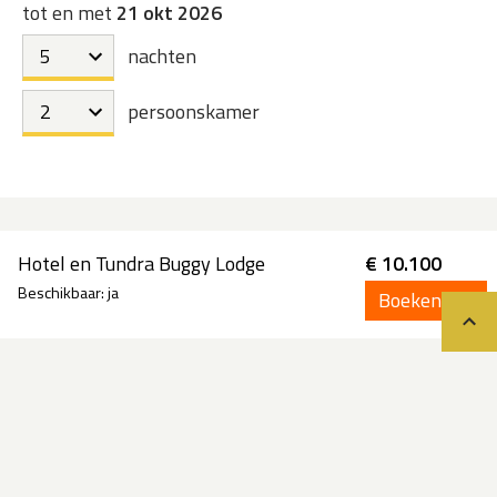
tot en met
21 okt 2026
nachten
persoonskamer
Hotel en Tundra Buggy Lodge
€ 10.100
ja
Boeken
Teru
Prijzen zijn gebaseerd op een koers CAD = € 0,65
De prijzen zijn inclusief