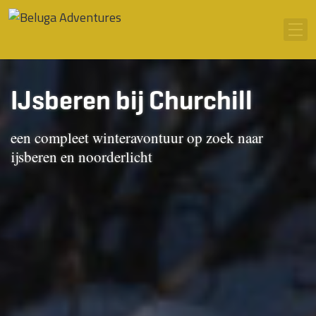
Ga naar inhoud
Men
IJsberen bij Churchill
een compleet winteravontuur op zoek naar
ijsberen en noorderlicht