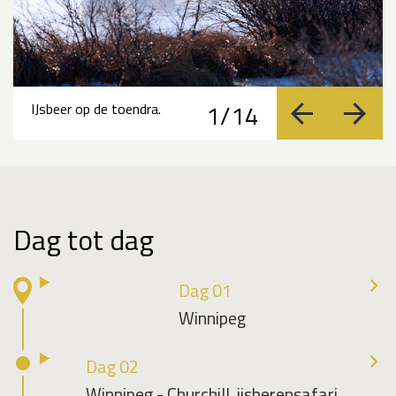
1/14
IJsbeer op de toendra.
vorige
volge
Dag tot dag
Dag 01
Winnipeg
Dag 02
Winnipeg - Churchill, ijsberensafari