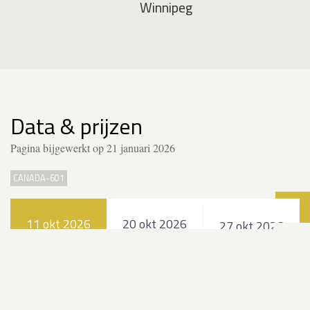
Winnipeg
Data & prijzen
Pagina bijgewerkt op 21 januari 2026
CANADA-601
Teru
11 okt 2026
20 okt 2026
27 okt 2026
6 nachten
6 nachten
6 nachten
VOL
€ 10.346
€ 10.346