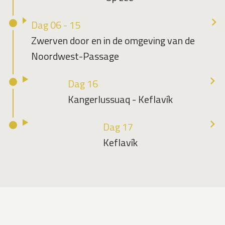
Dag 06 - 15
Zwerven door en in de omgeving van de
Noordwest-Passage
Dag 16
Kangerlussuaq - Keflavík
Dag 17
Keflavík
Teru