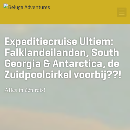
Ga naar inhoud
Men
Expeditiecruise Ultiem:
Falklandeilanden, South
Georgia & Antarctica, de
Zuidpoolcirkel voorbij??!
Alles in één reis!