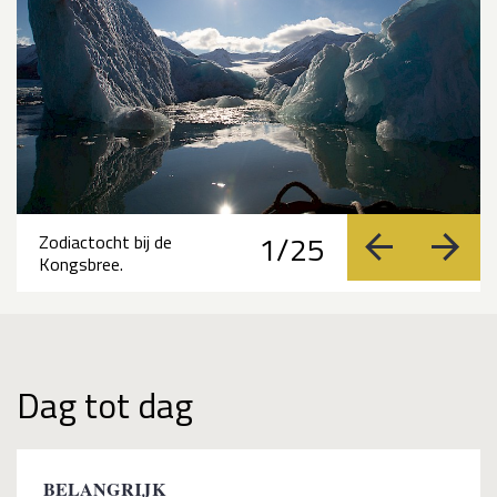
1/25
Zodiactocht bij de
vorige
volge
Kongsbree.
Dag tot dag
BELANGRIJK