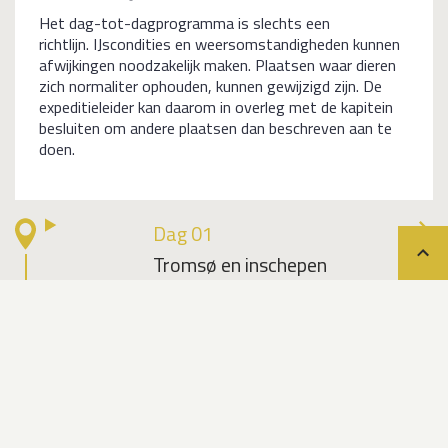
Het dag-tot-dagprogramma is slechts een
richtlijn. IJscondities en weersomstandigheden kunnen
afwijkingen noodzakelijk maken. Plaatsen waar dieren
zich normaliter ophouden, kunnen gewijzigd zijn. De
expeditieleider kan daarom in overleg met de kapitein
besluiten om andere plaatsen dan beschreven aan te
doen.
Dag 01
Tromsø en inschepen
Teru
Dag 02
Skarsvåg & Noordkaap
Dag 03
Varen langs de Noordkaap