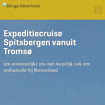
Ga naar inhoud
Men
Expeditiecruise
Spitsbergen vanuit
Tromsø
een avontuurlijke reis met mogelijk ook een
zodiactocht bij Bereneiland