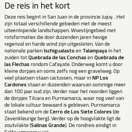
De reis in het kort
Deze reis begint in San Juan in de provincie Jujuy. . Het
zijn totaal verschillende gebieden met de meest
uiteenlopende landschappen. Woestijngebied met
rotsformaties die door duizenden jaren hevige
regenval en harde wind zijn uitgesleten. Van de
nationale parken
Ischigualasto
en
Talampaya
in het
zuiden tot
Quebrada de las Conchas
en
Quebrada de
las Flechas
rondom Cafayate. Onderweg komt u door
kleine dorpjes en soms zelfs nog een gravelweg. Op
veel plaatsen staan cactussen, maar in
NP Los
Cardones
staan er duizenden waarvan sommige meer
dan 100 jaar oud zijn. Verder naar het noorden liggen
de dorpjes Tilcara en Purmamarca, waar nog veel van
de lokale cultuur bewaard is gebleven. Purmamarca
staat bekend om de
Cerro de Los Siete Colores
(de
Zevenkleurige berg). Verder op de hoogvlakte ligt de
zoutvlakte (
Salinas Grande
). De rondreis eindigt in
Salta vanwaar u via