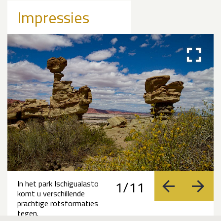
Impressies
1/11
In het park Ischigualasto
vorige
volge
komt u verschillende
prachtige rotsformaties
tegen.