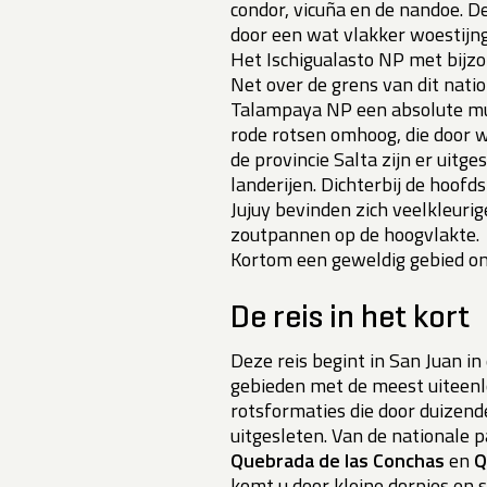
condor, vicuña en de nandoe. 
door een wat vlakker woestijng
Het Ischigualasto NP met bijzon
Net over de grens van dit natio
Talampaya NP een absolute mus
rode rotsen omhoog, die door 
de provincie Salta zijn er uitge
landerijen. Dichterbij de hoofd
Jujuy bevinden zich veelkleuri
zoutpannen op de hoogvlakte.
Kortom een geweldig gebied om
De reis in het kort
Deze reis begint in San Juan in 
gebieden met de meest uiteen
rotsformaties die door duizend
uitgesleten. Van de nationale 
Quebrada de las Conchas
en
Q
komt u door kleine dorpjes en 