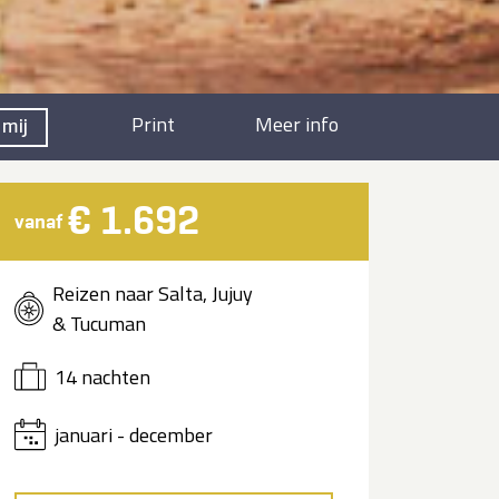
Print
Meer info
 mij
€ 1.692
vanaf
Reizen naar Salta, Jujuy
& Tucuman
14 nachten
januari - december