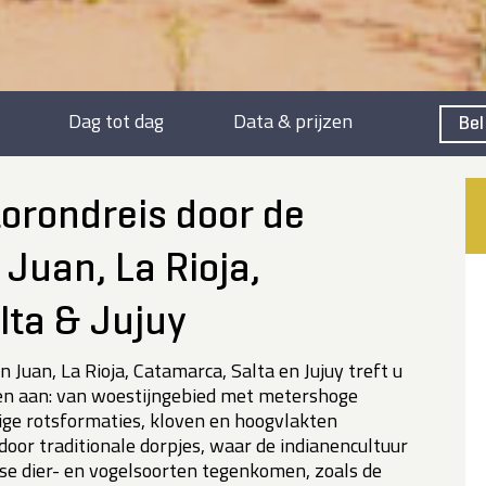
Dag tot dag
Data & prijzen
Bel
torondreis door de
 Juan, La Rioja,
lta & Jujuy
n Juan, La Rioja, Catamarca, Salta en Jujuy treft u
en aan: van woestijngebied met metershoge
ige rotsformaties, kloven en hoogvlakten
door traditionale dorpjes, waar de indianencultuur
se dier- en vogelsoorten tegenkomen, zoals de