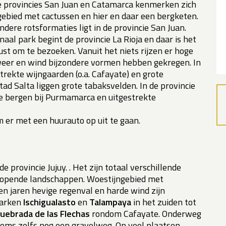
De provincies San Juan en Catamarca kenmerken zich
ebied met cactussen en hier en daar een bergketen.
dere rotsformaties ligt in de provincie San Juan.
naal park begint de provincie La Rioja en daar is het
t om te bezoeken. Vanuit het niets rijzen er hoge
weer en wind bijzondere vormen hebben gekregen. In
strekte wijngaarden (o.a. Cafayate) en grote
stad Salta liggen grote tabaksvelden. In de provincie
ge bergen bij Purmamarca en uitgestrekte
 er met een huurauto op uit te gaan.
de provincie Jujuy. . Het zijn totaal verschillende
lopende landschappen. Woestijngebied met
en jaren hevige regenval en harde wind zijn
parken
Ischigualasto
en
Talampaya
in het zuiden tot
uebrada de las Flechas
rondom Cafayate. Onderweg
soms zelfs nog een gravelweg. Op veel plaatsen