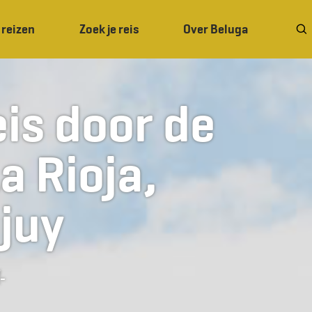
 reizen
Zoek je reis
Over Beluga
is door de
a Rioja,
juy
-