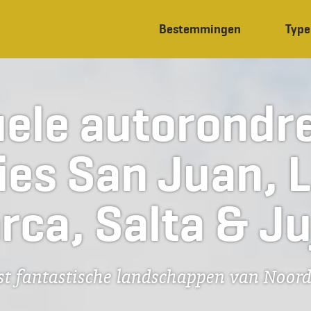
Bestemmingen
Type
uele autorondre
ies San Juan, L
ca, Salta & Ju
st fantastische landschappen van Noord