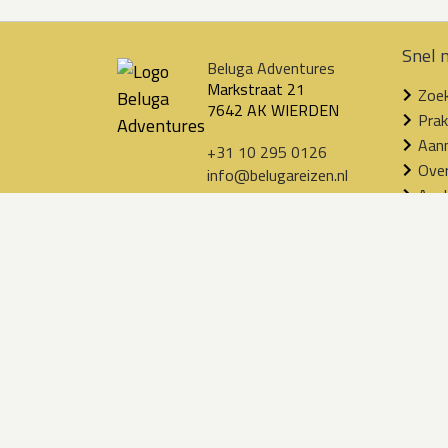
Snel 
Beluga Adventures
Markstraat 21
Zoek
7642 AK WIERDEN
Prak
Aanm
+31 10 295 0126
Ove
info@belugareizen.nl
Aanb
Uitg