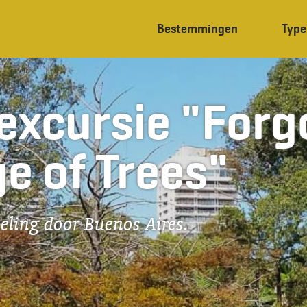
Bestemmingen
Type
xcursie "Forg
e of Trees"
eling door Buenos Aires.