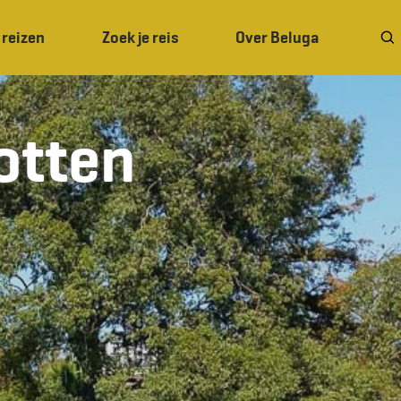
 reizen
Zoek je reis
Over Beluga
otten