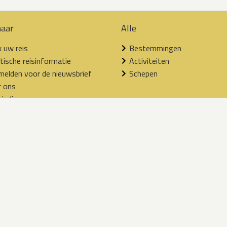
naar
Alle
 uw reis
Bestemmingen
tische reisinformatie
Activiteiten
elden voor de nieuwsbrief
Schepen
r ons
iedingen
elichte reizen