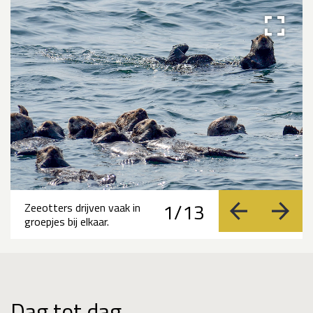
1/13
Zeeotters drijven vaak in
vorige
volge
groepjes bij elkaar.
Dag tot dag