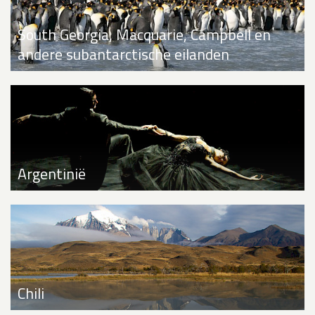
South Georgia, Macquarie, Campbell en
andere subantarctische eilanden
Argentinië
Chili