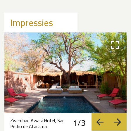
Impressies
1/3
Zwembad Awasi Hotel, San
vorige
volge
Pedro de Atacama.