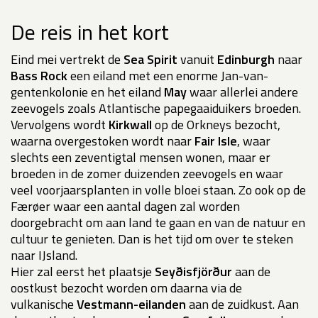
De reis in het kort
Eind mei vertrekt de
Sea Spirit
vanuit
Edinburgh
naar
Bass Rock
een eiland met een enorme Jan-van-
gentenkolonie
en het eiland
May
waar allerlei andere
zeevogels zoals Atlantische papegaaiduikers broeden.
Vervolgens wordt
Kirkwall
op de Orkneys bezocht,
waarna overgestoken wordt naar
Fair Isle
, waar
slechts een zeventigtal mensen wonen, maar er
broeden in de zomer duizenden zeevogels en waar
veel voorjaarsplanten in volle bloei staan. Zo ook op de
Færøer waar een aantal dagen zal worden
doorgebracht om aan land te gaan en van de natuur en
cultuur te genieten. Dan is het tijd om over te steken
naar IJsland.
Hier zal eerst het plaatsje
Seyðisfjörður
aan de
oostkust
bezocht worden om daarna via de
vulkanische
Vestmann-eilanden
aan de zuidkust. Aan