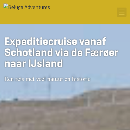
Ga naar inhoud
Men
Expeditiecruise vanaf
Schotland via de Færøer
naar IJsland
Een reis met veel natuur en historie