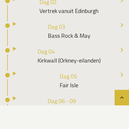
Dag 02
Vertrek vanuit Edinburgh
Dag 03
Bass Rock & May
Dag 04
Kirkwall (Orkney-eilanden)
Dag 05
Fair Isle
Dag 06 - 09
Teru
Verken de Færøer.
Dag 10