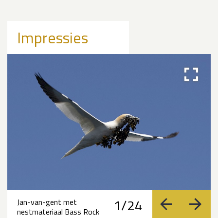
Impressies
1/24
Jan-van-gent met
vorige
volge
nestmateriaal Bass Rock