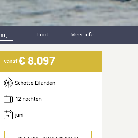
Print
Meer info
 mij
€ 8.097
vanaf
Schotse Eilanden
12 nachten
juni