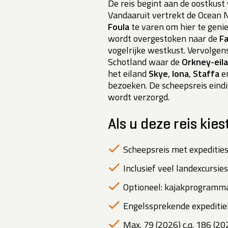
De reis begint aan de oostkust
Vandaaruit vertrekt de Ocean
Foula
te varen om hier te genie
wordt overgestoken naar de
F
vogelrijke westkust. Vervolgen
Schotland waar de
Orkney-eil
het eiland
Skye
,
Iona
,
Staffa
e
bezoeken. De scheepsreis eindi
wordt verzorgd.
Als u deze reis kies
Scheepsreis met expedities
Inclusief veel landexcursies
Optioneel: kajakprogramma
Engelssprekende expeditiel
Max. 79 (2026) c.q. 186 (20