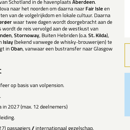
 van Schotland in de havenplaats
Aberdeen
.
 Nova naar het noorden om daarna naar
Fair Isle
en
ten van de volgelrijkdom en lokale cultuur. Daarna
ærøer
waar twee dagen wordt doorgebracht aan de
s wordt de reis vervolgd aan de westkust van
anden
,
Stornoway
, Buiten Hebriden (o.a.
St. Kilda
),
n
Islay
(bekend vanwege de whisky-brouwerijen) te
gt in
Oban
, vanwaar een bustransfer naar Glasgow
t
feer op basis van volpension.
.
 in 2027 (max. 12 deelnemers)
eiding.
27) passagiers // internationaal gezelschap.