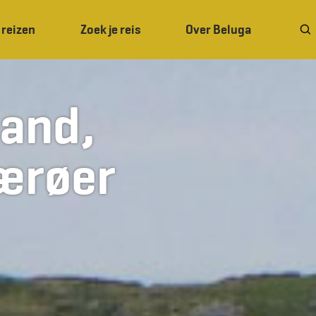
 reizen
Zoek je reis
Over Beluga
land,
Færøer