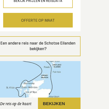
BEKIJK PRIJZEN EN REISDATA
OFFERTE OP MAAT
Een andere reis naar de Schotse Eilanden
bekijken?
De reis op de kaart
BEKIJKEN