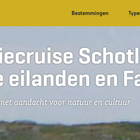
Bestemmingen
Type
iecruise Schot
 eilanden en 
 met aandacht voor natuur en cultuur