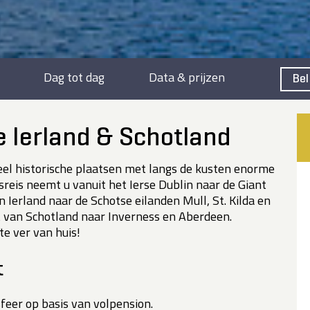
Dag tot dag
Data & prijzen
Bel
e Ierland & Schotland
eel historische plaatsen met langs de kusten enorme
reis neemt u vanuit het Ierse Dublin naar de Giant
Ierland naar de Schotse eilanden Mull, St. Kilda en
 van Schotland naar Inverness en Aberdeen.
te ver van huis!
t
feer op basis van volpension.