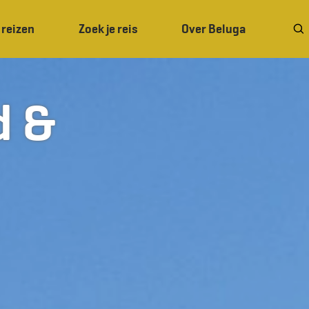
 reizen
Zoek je reis
Over Beluga
d &