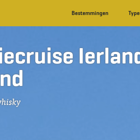
Bestemmingen
Type
iecruise Ierlan
and
whisky