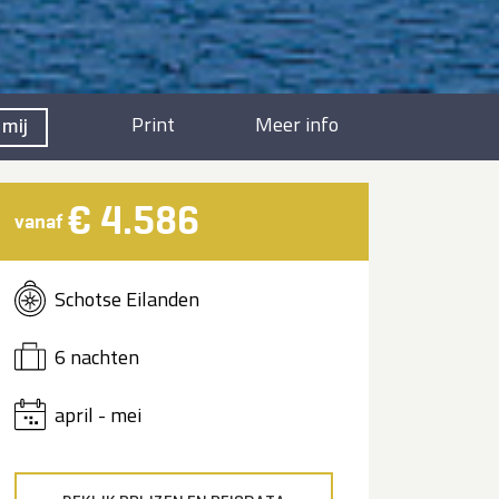
Print
Meer info
 mij
€ 4.586
vanaf
Schotse Eilanden
6 nachten
april - mei