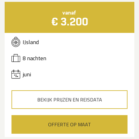
vanaf
€ 3.200
IJsland
8 nachten
juni
BEKIJK PRIJZEN EN REISDATA
OFFERTE OP MAAT