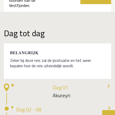
vorige
volge
noorden van de
Vestfjorden.
Dag tot dag
BELANGRIJK
Zeker bij deze reis zal de ijssituatie en het weer
bepalen hoe de reis uiteindelijk wordt.
Dag 01
Akureyri
Dag 02 - 08