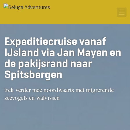
Ga naar inhoud
Men
Expeditiecruise vanaf
IJsland via Jan Mayen en
de pakijsrand naar
Spitsbergen
trek verder mee noordwaarts met migrerende
zeevogels en walvissen