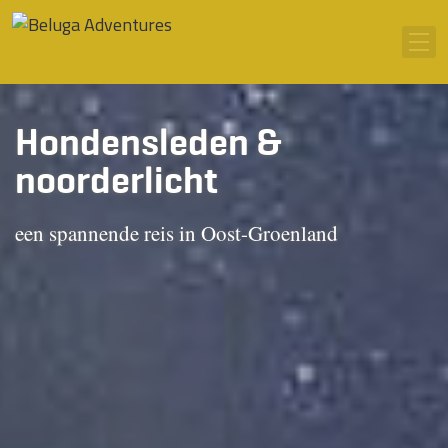
Ga naar inhoud
Men
Hondensleden &
noorderlicht
een spannende reis in Oost-Groenland