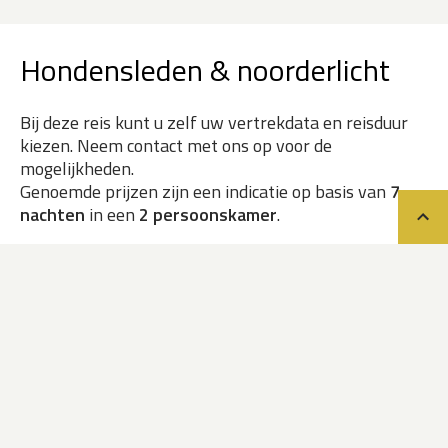
Hondensleden & noorderlicht
Bij deze reis kunt u zelf uw vertrekdata en reisduur
kiezen. Neem contact met ons op voor de
mogelijkheden.
Genoemde prijzen zijn een indicatie op basis van
7
nachten
in een
2 persoonskamer
.
Teru
op indeling in pension en hut
€ 4.962
op aanvraag
Boeken