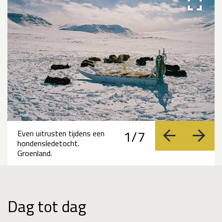
1/7
Even uitrusten tijdens een
vorige
volge
hondensledetocht.
Groenland.
Dag tot dag