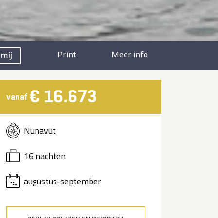
Print
Meer info
 mij
€ 16.673
vanaf
Nunavut
16 nachten
augustus-september