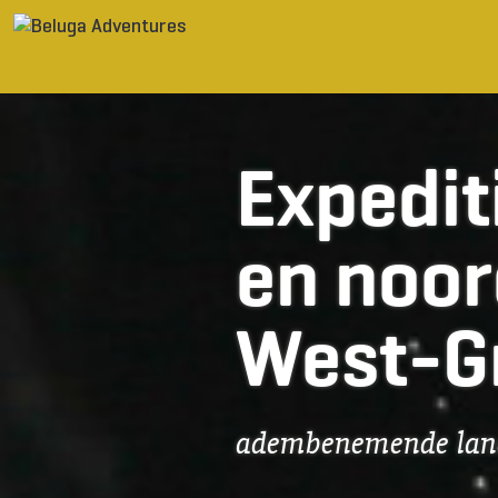
Ga naar inhoud
Expedit
en noor
West-G
adembenemende land