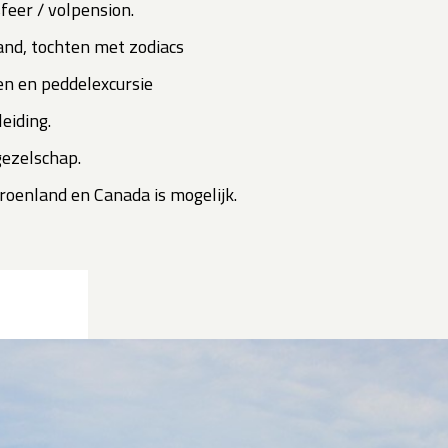
feer / volpension.
and, tochten met zodiacs
ken en peddelexcursie
eiding.
gezelschap.
Groenland en Canada is mogelijk.