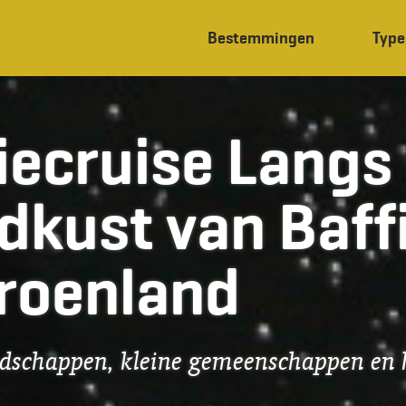
Bestemmingen
Type
iecruise Langs
dkust van Baff
roenland
schappen, kleine gemeenschappen en h