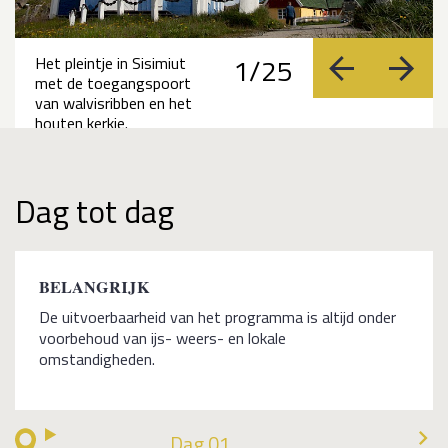
1/25
Het pleintje in Sisimiut
vorige
volge
met de toegangspoort
van walvisribben en het
houten kerkje.
Dag tot dag
BELANGRIJK
De uitvoerbaarheid van het programma is altijd onder
voorbehoud van ijs- weers- en lokale
omstandigheden.
Dag 01