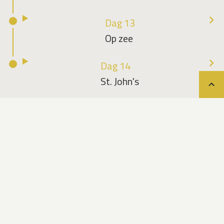
Dag 13
Op zee
Dag 14
St. John's
Teru
Data & prijzen
Pagina bijgewerkt op 4 augustus 2026
CANADA-252