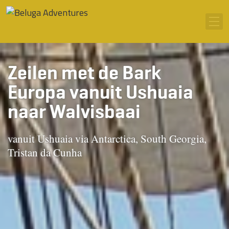
Ga naar inhoud
Men
Zeilen met de Bark
Europa vanuit Ushuaia
naar Walvisbaai
vanuit Ushuaia via Antarctica, South Georgia,
Tristan da Cunha