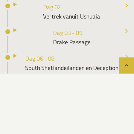
Dag 02
Vertrek vanuit Ushuaia
Dag 03 - 05
Drake Passage
Dag 06 - 08
South Shetlandeilanden en Deception
Teru
Dag 09 - 12
Weddellzee
Dag 13 - 19
Op zee