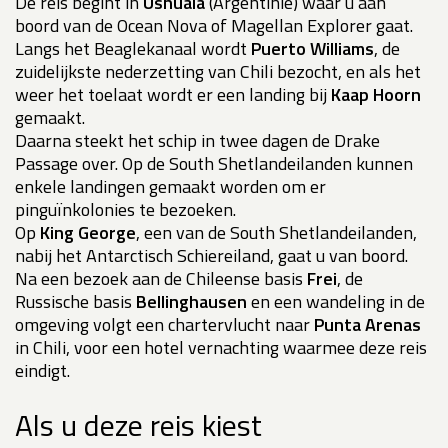
De reis begint in
Ushuaia
(Argentinië) waar u aan
boord van de Ocean Nova of Magellan Explorer gaat.
Langs het Beaglekanaal wordt
Puerto Williams
, de
zuidelijkste nederzetting van Chili bezocht, en als het
weer het toelaat wordt er een landing bij
Kaap Hoorn
gemaakt.
Daarna steekt het schip in twee dagen de Drake
Passage over. Op de South Shetlandeilanden kunnen
enkele landingen gemaakt worden om er
pinguïnkolonies te bezoeken.
Op
King George
, een van de South Shetlandeilanden,
nabij het Antarctisch Schiereiland, gaat u van boord.
Na een bezoek aan de Chileense basis
Frei
, de
Russische basis
Bellinghausen
en een wandeling in de
omgeving volgt een chartervlucht naar
Punta Arenas
in Chili, voor een hotel vernachting waarmee deze reis
eindigt.
Als u deze reis kiest