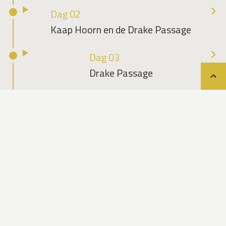
Dag 02
Kaap Hoorn en de Drake Passage
Dag 03
Drake Passage
Teru
Dag 04
Drake Passage & South
Shetlandeilanden
Dag 05
King George & Punta Arenas
Dag 06
Punta Arenas