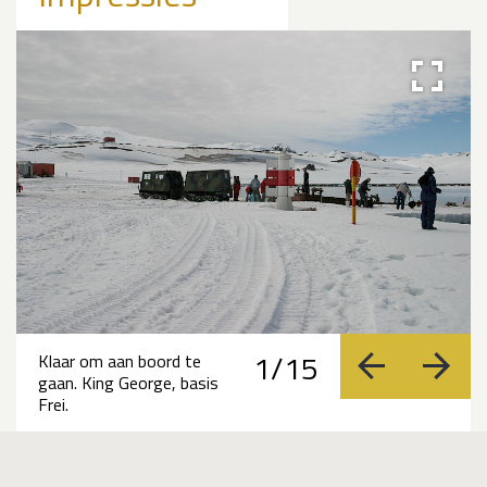
1/15
Klaar om aan boord te
vorige
volge
gaan. King George, basis
Frei.