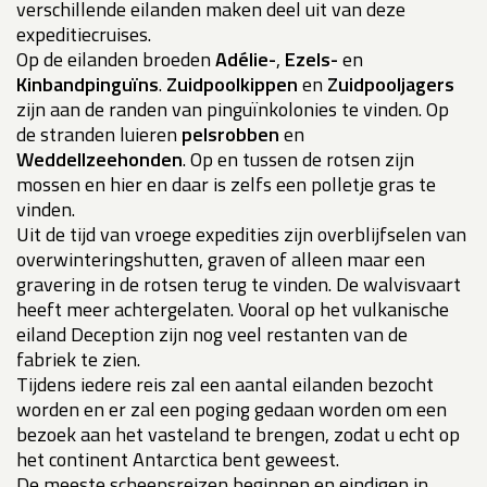
verschillende eilanden maken deel uit van deze
expeditiecruises.
Op de eilanden broeden
Adélie-
,
Ezels-
en
Kinbandpinguïns
.
Zuidpoolkippen
en
Zuidpooljagers
zijn aan de randen van pinguïnkolonies te vinden. Op
de stranden luieren
pelsrobben
en
Weddellzeehonden
. Op en tussen de rotsen zijn
mossen en hier en daar is zelfs een polletje gras te
vinden.
Uit de tijd van vroege expedities zijn overblijfselen van
overwinteringshutten, graven of alleen maar een
gravering in de rotsen terug te vinden. De walvisvaart
heeft meer achtergelaten. Vooral op het vulkanische
eiland Deception zijn nog veel restanten van de
fabriek te zien.
Tijdens iedere reis zal een aantal eilanden bezocht
worden en er zal een poging gedaan worden om een
bezoek aan het vasteland te brengen, zodat u echt op
het continent Antarctica bent geweest.
De meeste scheepsreizen beginnen en eindigen in