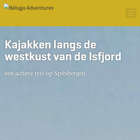
Ga naar inhoud
Men
Kajakken langs de
westkust van de Isfjord
een actieve reis op Spitsbergen