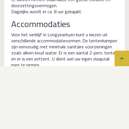
doorzettingsvermogen.
Dagelijks wordt er ca. 8 uur gekajakt.
Accommodaties
Voor het verblijf in Longyearbyen kunt u kiezen uit
verschillende accommodatievormen. De tentenkampen
zijn eenvoudig met minimale sanitaire voorzieningen
zoals alleen koud water. Er is een aantal 2-pers. tenten
en er is een eettent. U dient wel uw eigen slaapzak
Teru
mee te nemen.
Met diëten kan, mits direct bij boeking opgegeven,
rekening gehouden worden.