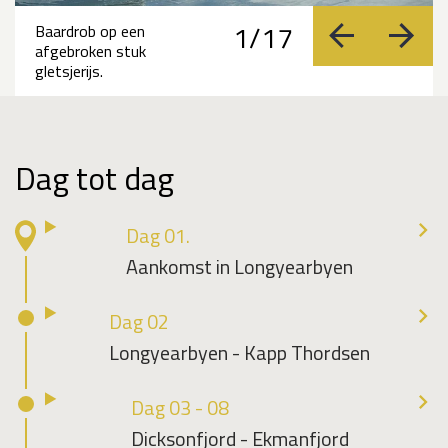
1/17
Baardrob op een
vorige
volge
afgebroken stuk
gletsjerijs.
Dag tot dag
Dag 01.
Aankomst in Longyearbyen
Dag 02
Longyearbyen - Kapp Thordsen
Dag 03 - 08
Dicksonfjord - Ekmanfjord