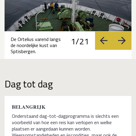
1/21
De Ortelius varend langs
vorige
volge
de noordelijke kust van
Sptisbergen.
Dag tot dag
BELANGRIJK
Onderstaand dag-tot-dagprogramma is slechts een
voorbeeld van hoe een reis kan verlopen en welke
plaatsen er aangedaan kunnen worden.
Weersomstandigheden en ijscondities, maar ook de