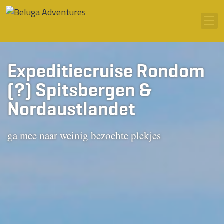
Ga naar inhoud
Men
Expeditiecruise Rondom
(?) Spitsbergen &
Nordaustlandet
ga mee naar weinig bezochte plekjes