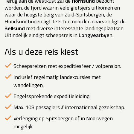
Terug aan de westkust zal de
Hornsund
bezocht
worden, de fjord waarin vele gletsjers uitkomen en
waar de hoogste berg van Zuid-Spitsbergen, de
Hondsundtinden ligt. Iets ten noorden daarvan ligt de
Bellsund
met diverse interessante landingsplaatsen.
Uitindelijk eindigt scheepsreis in
Longyearbyen
.
Als u deze reis kiest
Scheepsreizen met expeditiesfeer / volpension.
Inclusief regelmatig landexcursies met
wandelingen.
Engelssprekende expeditieleiding.
Max. 108 passagiers // internationaal gezelschap.
Verlenging op Spitsbergen of in Noorwegen
mogelijk.