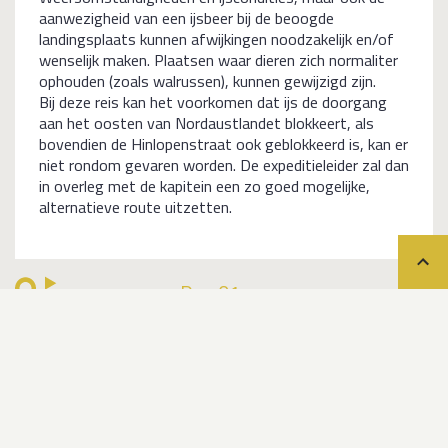
aanwezigheid van een ijsbeer bij de beoogde
landingsplaats kunnen afwijkingen noodzakelijk en/of
wenselijk maken. Plaatsen waar dieren zich normaliter
ophouden (zoals walrussen), kunnen gewijzigd zijn.
Bij deze reis kan het voorkomen dat ijs de doorgang
aan het oosten van Nordaustlandet blokkeert, als
bovendien de Hinlopenstraat ook geblokkeerd is, kan er
niet rondom gevaren worden. De expeditieleider zal dan
in overleg met de kapitein een zo goed mogelijke,
alternatieve route uitzetten.
Teru
Dag 01
Longyearbyen
Dag 02 - 09
Rondom Spitsbergen & Nordaustlandet